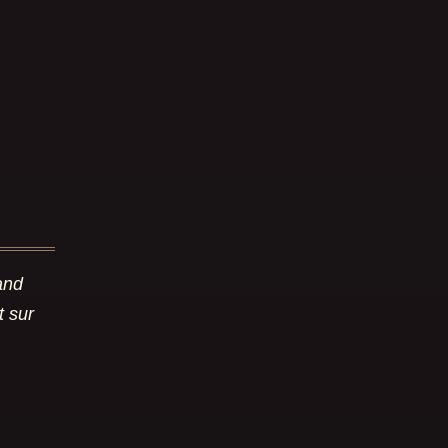
and
t sur