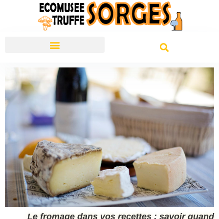
Bonnes Adresses
Conseils Et Astuces
Le fromage dans vos recettes : savoir quand