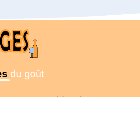
es
du goût
Articles Récents
Prix du kilo de truffe en
tendances, variétés et c
Lire La Suite »